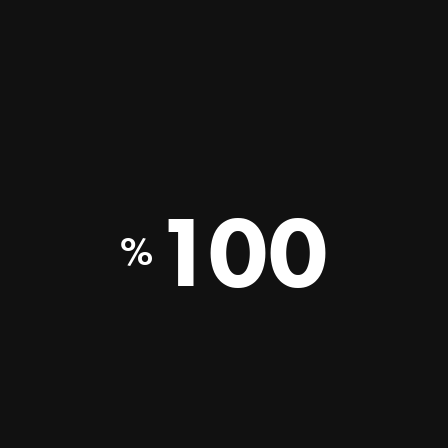
SHARE THIS ARTICLE
SHARE ON FACEBOOK
SHARE ON TWITTER
SHARE ON WHATSAPP
SHARE VIA EMAIL
100
HOME
MUSEO
SALE
EVENTI
TRASPARENZA