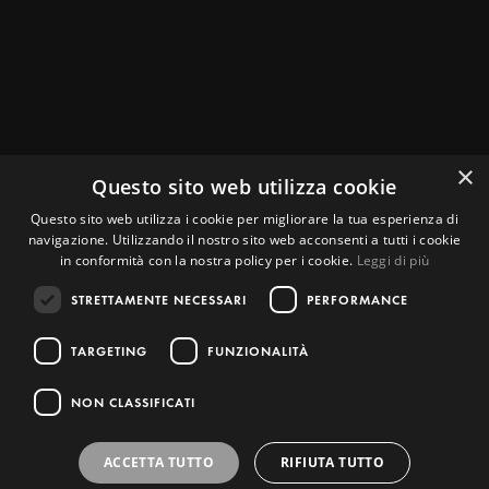
Gestori
×
Questo sito web utilizza cookie
Questo sito web utilizza i cookie per migliorare la tua esperienza di
navigazione. Utilizzando il nostro sito web acconsenti a tutti i cookie
in conformità con la nostra policy per i cookie.
Leggi di più
STRETTAMENTE NECESSARI
PERFORMANCE
TARGETING
FUNZIONALITÀ
© 2026 Museo Archeologico del Casentino "Piero Albertoni". All rights
NON CLASSIFICATI
reserved. Designed with ❤ by
Whitedrop
ACCETTA TUTTO
RIFIUTA TUTTO